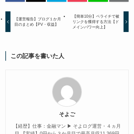
【簡単10分】ペライチで被
【運営報告】ブログ１か月
リンクを獲得する方法【ド
目のまとめ【PV・収益】
メインパワー向上】
この記事を書いた人
そよご
【経歴】仕事：金融マン ▶︎ そよログ運営・４ヵ月
目 【実績】0円から３か月目で最高月収11,369円