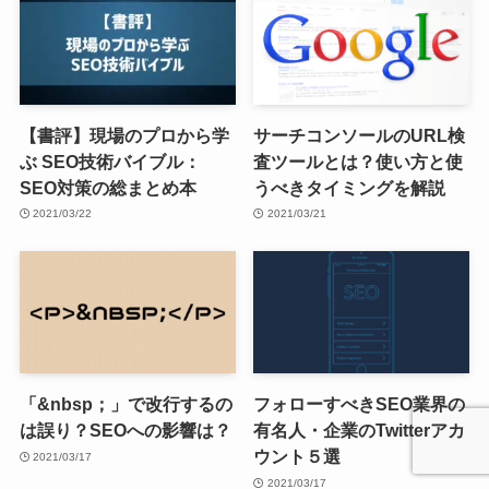
【書評】現場のプロから学
サーチコンソールのURL検
ぶ SEO技術バイブル：
査ツールとは？使い方と使
SEO対策の総まとめ本
うべきタイミングを解説
2021/03/22
2021/03/21
「&nbsp；」で改行するの
フォローすべきSEO業界の
は誤り？SEOへの影響は？
有名人・企業のTwitterアカ
ウント５選
2021/03/17
2021/03/17